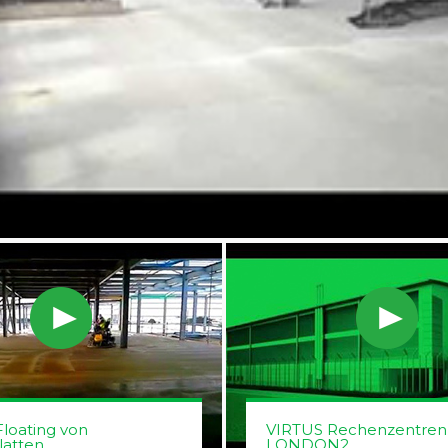
loating von
VIRTUS Rechenzentren
latten
LONDON2