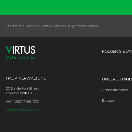
Startseite
>
Medien
>
Video-Galerie
>
Allgemeine Videos
FOLGEN SIE UN
HAUPTVERWALTUNG
UNSERE STAN
20 Balderton Street
Großbritannien
London W1K 6TL
Europa
+44 (0)20 7499 1300
info@virtusdcs.com