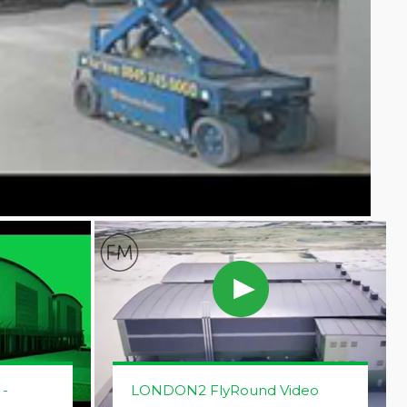
 -
LONDON2 FlyRound Video