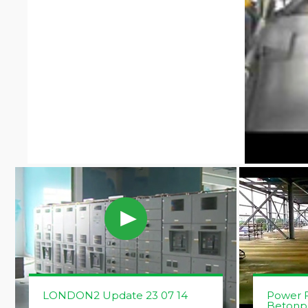
LONDON2 Update 23 07 14
Power F
Betonp