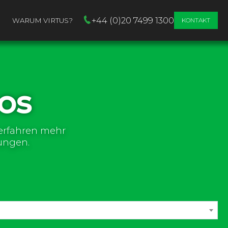
+44 (0)20 7499 1300
WARUM VIRTUS?
KONTAKT
os
d erfahren mehr
ungen.