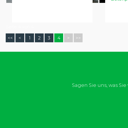
Seite 4 von 4
<<
<
1
2
3
4
>
>>
Sagen Sie uns, was Si