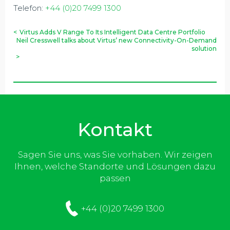
Telefon:
+44 (0)20 7499 1300
<
Virtus Adds V Range To Its Intelligent Data Centre Portfolio
Neil Cresswell talks about Virtus’ new Connectivity-On-Demand
solution
>
Kontakt
Sagen Sie uns, was Sie vorhaben. Wir zeigen
Ihnen, welche Standorte und Lösungen dazu
passen
+44 (0)20 7499 1300