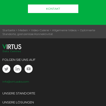
KONTAKT
Startseite
>
Medien
>
Video-Galerie
>
Allgemeine Videos
>
Optimierte
Standorte, grenzenlose Konnektivität
FOLGEN SIE UNS AUF
info@virtusdcs.com
UNSERE STANDORTE
UNSERE LÖSUNGEN