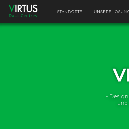
STANDORTE
UNSERE LÖSUN
V
- Design
und 