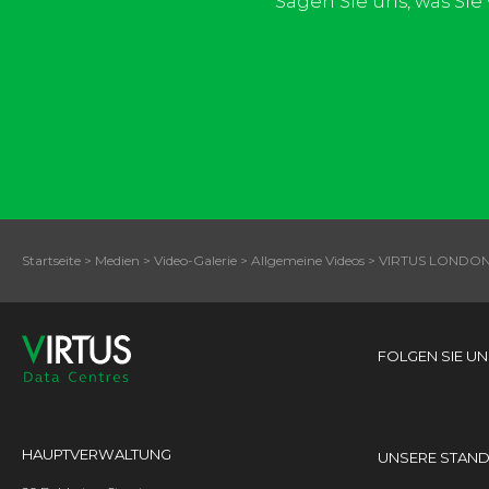
Sagen Sie uns, was Si
Startseite
>
Medien
>
Video-Galerie
>
Allgemeine Videos
>
VIRTUS LONDO
FOLGEN SIE UN
HAUPTVERWALTUNG
UNSERE STAN