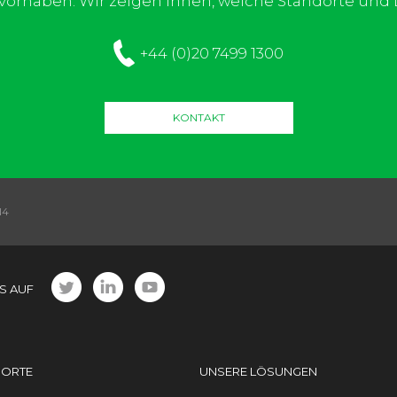
e vorhaben. Wir zeigen Ihnen, welche Standorte un
+44 (0)20 7499 1300
KONTAKT
N4
S AUF
DORTE
UNSERE LÖSUNGEN