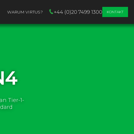
+44 (0)20 7499 1300
WARUM VIRTUS?
KONTAKT
N4
n Tier-1-
ndard