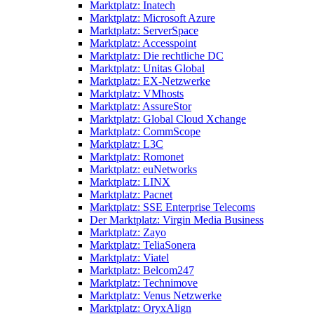
Marktplatz: Inatech
Marktplatz: Microsoft Azure
Marktplatz: ServerSpace
Marktplatz: Accesspoint
Marktplatz: Die rechtliche DC
Marktplatz: Unitas Global
Marktplatz: EX-Netzwerke
Marktplatz: VMhosts
Marktplatz: AssureStor
Marktplatz: Global Cloud Xchange
Marktplatz: CommScope
Marktplatz: L3C
Marktplatz: Romonet
Marktplatz: euNetworks
Marktplatz: LINX
Marktplatz: Pacnet
Marktplatz: SSE Enterprise Telecoms
Der Marktplatz: Virgin Media Business
Marktplatz: Zayo
Marktplatz: TeliaSonera
Marktplatz: Viatel
Marktplatz: Belcom247
Marktplatz: Technimove
Marktplatz: Venus Netzwerke
Marktplatz: OryxAlign