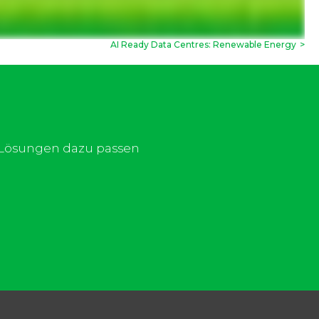
AI Ready Data Centres: Renewable Energy
>
d Lösungen dazu passen