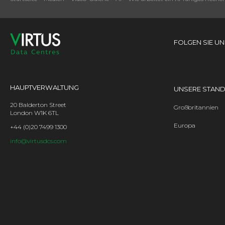
FOLGEN SIE UN
HAUPTVERWALTUNG
UNSERE STAN
20 Balderton Street
Großbritannien
London W1K 6TL
Europa
+44 (0)20 7499 1300
info@virtusdcs.com