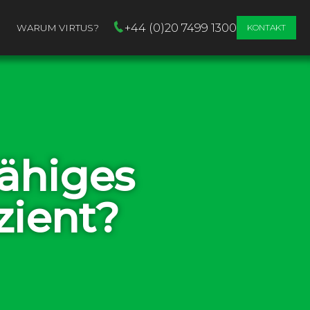
+44 (0)20 7499 1300
WARUM VIRTUS?
KONTAKT
Fähiges
zient?