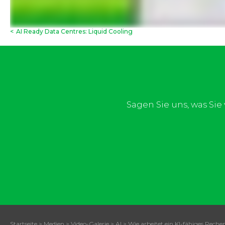
<
AI Ready Data Centres: Liquid Cooling
Sagen Sie uns, was Si
Startseite
>
Medien
>
Video-Galerie
>
AI
>
Wie arbeitet ein KI-fähiges Reche